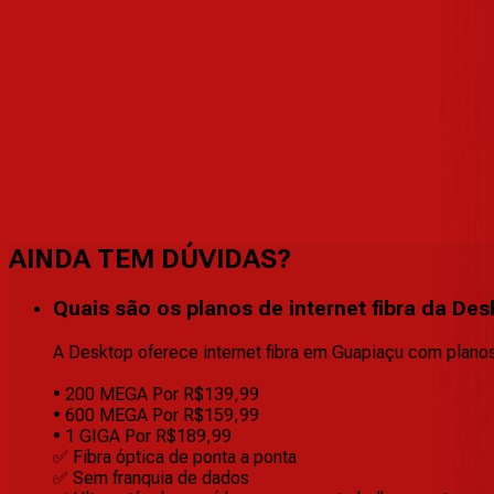
Benefícios do Plano
AINDA TEM DÚVIDAS?
Quais são os planos de internet fibra da D
A Desktop oferece internet fibra em Guapiaçu com planos
• 200 MEGA Por R$139,99
• 600 MEGA Por R$159,99
• 1 GIGA Por R$189,99
✅ Fibra óptica de ponta a ponta
✅ Sem franquia de dados